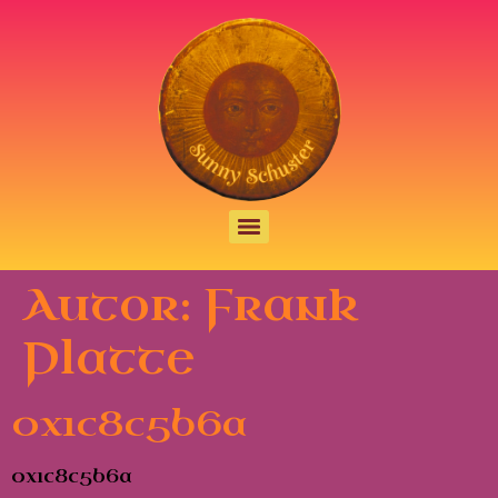
Autor:
Frank
Platte
0x1c8c5b6a
0x1c8c5b6a